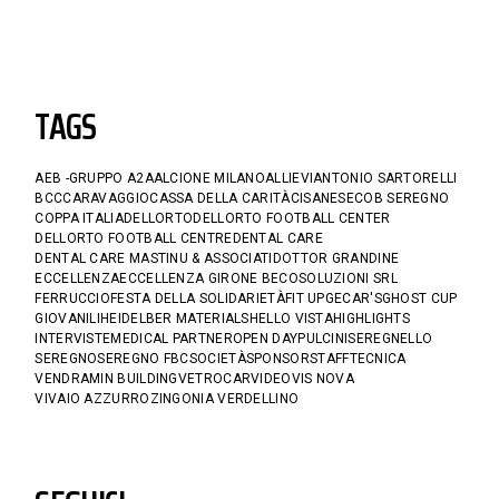
TAGS
AEB -GRUPPO A2A
ALCIONE MILANO
ALLIEVI
ANTONIO SARTORELLI
BCC
CARAVAGGIO
CASSA DELLA CARITÀ
CISANESE
COB SEREGNO
COPPA ITALIA
DELLORTO
DELLORTO FOOTBALL CENTER
DELLORTO FOOTBALL CENTRE
DENTAL CARE
DENTAL CARE MASTINU & ASSOCIATI
DOTTOR GRANDINE
ECCELLENZA
ECCELLENZA GIRONE B
ECOSOLUZIONI SRL
FERRUCCIO
FESTA DELLA SOLIDARIETÀ
FIT UP
GECAR'S
GHOST CUP
GIOVANILI
HEIDELBER MATERIALS
HELLO VISTA
HIGHLIGHTS
INTERVISTE
MEDICAL PARTNER
OPEN DAY
PULCINI
SEREGNELLO
SEREGNO
SEREGNO FBC
SOCIETÀ
SPONSOR
STAFF
TECNICA
VENDRAMIN BUILDING
VETROCAR
VIDEO
VIS NOVA
VIVAIO AZZURRO
ZINGONIA VERDELLINO