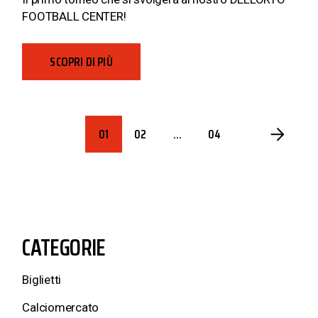
FOOTBALL CENTER!
SCOPRI DI PIÙ
PAGINAZIONE
01
02
…
04
DEGLI
ARTICOLI
CATEGORIE
Biglietti
Calciomercato